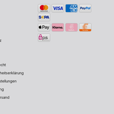
z
echt
iheitserklärung
stellungen
ng
rsand