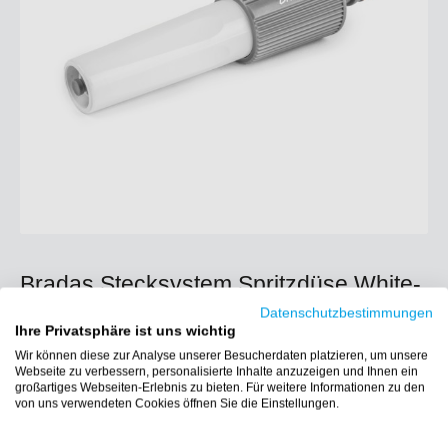
Bradas Stecksystem Spritzdüse White-
Line WL-4710, 1/2", weiß/grau
Datenschutzbestimmungen
Ihre Privatsphäre ist uns wichtig
1,90 €*
Wir können diese zur Analyse unserer Besucherdaten platzieren, um unsere
Webseite zu verbessern, personalisierte Inhalte anzuzeigen und Ihnen ein
Preise inkl. MwSt. zzgl. Versandkosten
großartiges Webseiten-Erlebnis zu bieten. Für weitere Informationen zu den
von uns verwendeten Cookies öffnen Sie die Einstellungen.
Sofort verfügbar, Lieferzeit: 1-3 Werktage (DE)