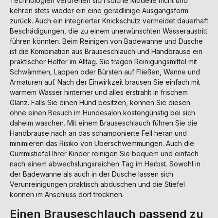
Technologien verdrehen sich solche Modelle nicht und
kehren stets wieder ein eine geradlinige Ausgangsform
zurück. Auch ein integrierter Knickschutz vermeidet dauerhaft
Beschädigungen, die zu einem unerwünschten Wasseraustritt
führen könnten. Beim Reinigen von Badewanne und Dusche
ist die Kombination aus Brauseschlauch und Handbrause ein
praktischer Helfer im Alltag. Sie tragen Reinigungsmittel mit
Schwämmen, Lappen oder Bürsten auf Fließen, Wanne und
Armaturen auf. Nach der Einwirkzeit brausen Sie einfach mit
warmem Wasser hinterher und alles erstrahlt in frischem
Glanz. Falls Sie einen Hund besitzen, können Sie diesen
ohne einen Besuch im Hundesalon kostengünstig bei sich
daheim waschen. Mit einem Brauseschlauch führen Sie die
Handbrause nach an das schamponierte Fell heran und
minimieren das Risiko von Überschwemmungen. Auch die
Gummistiefel Ihrer Kinder reinigen Sie bequem und einfach
nach einem abwechslungsreichen Tag im Herbst. Sowohl in
der Badewanne als auch in der Dusche lassen sich
Verunreinigungen praktisch abduschen und die Stiefel
können im Anschluss dort trocknen.
Einen Brauseschlauch passend zu