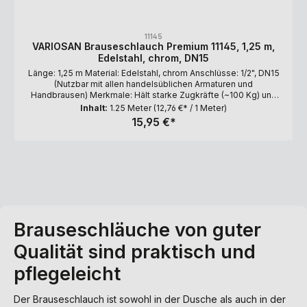
11145
VARIOSAN Brauseschlauch Premium 11145, 1,25 m,
Edelstahl, chrom, DN15
Länge: 1,25 m Material: Edelstahl, chrom Anschlüsse: 1/2", DN15
(Nutzbar mit allen handelsüblichen Armaturen und
Handbrausen) Merkmale: Hält starke Zugkräfte (~100 Kg) und
extreme Wasserdrücke (7 bar) aus. Sonstiges: Verdrehsicher,
Inhalt:
1.25 Meter
(12,76 €* / 1 Meter)
Knickgeschützt, Lebensmittelecht, Made in Germany, TÜV-
15,95 €*
Geprüft EN1113
Brauseschläuche von guter
Qualität sind praktisch und
pflegeleicht
Der Brauseschlauch ist sowohl in der Dusche als auch in der