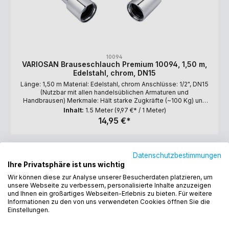
10094
VARIOSAN Brauseschlauch Premium 10094, 1,50 m,
Edelstahl, chrom, DN15
Länge: 1,50 m Material: Edelstahl, chrom Anschlüsse: 1/2", DN15
(Nutzbar mit allen handelsüblichen Armaturen und
Handbrausen) Merkmale: Hält starke Zugkräfte (~100 Kg) und
extreme Wasserdrücke (7 bar) aus. Sonstiges: Verdrehsicher,
Inhalt:
1.5 Meter
(9,97 €* / 1 Meter)
Knickgeschützt, Lebensmittelecht, Made in Germany, TÜV-
14,95 €*
Geprüft EN1113
Datenschutzbestimmungen
1,60 m
Ihre Privatsphäre ist uns wichtig
Wir können diese zur Analyse unserer Besucherdaten platzieren, um
unsere Webseite zu verbessern, personalisierte Inhalte anzuzeigen
und Ihnen ein großartiges Webseiten-Erlebnis zu bieten. Für weitere
Informationen zu den von uns verwendeten Cookies öffnen Sie die
Einstellungen.