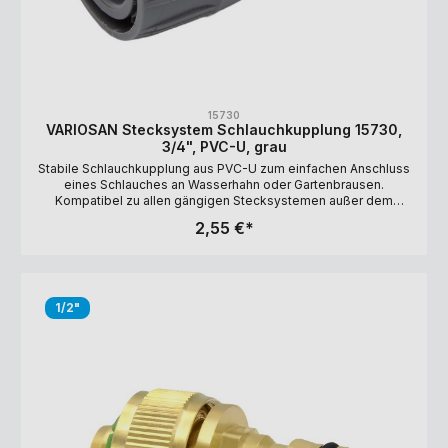
15730
VARIOSAN Stecksystem Schlauchkupplung 15730,
3/4", PVC-U, grau
Stabile Schlauchkupplung aus PVC-U zum einfachen Anschluss
eines Schlauches an Wasserhahn oder Gartenbrausen.
Kompatibel zu allen gängigen Stecksystemen außer dem
Gardena Profi-System! Lange Haltbarkeit durch UV-
2,55 €*
Beständigkeit. Ausführung: 3/4" (15-19 mm)
Schlauchinnendurchmesser Material: PVC-U Farbe: grau
HINWEIS: Das angegebene Maß von 3/4" bezieht sich auf
den Innendurchmesser des Schlauchs. Aufgrund der Bauweise
des Gardena-Stecksystems kommt es aber zu
1/2"
einer Reduzierung des Durchflusses auf maximal 9 mm. Ist
Ihnen ein hoher Durchfluss wichtig, empfehlen wir
Ihnen Schnellkupplungen.