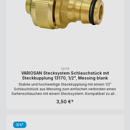
13170
VARIOSAN Stecksystem Schlauchstück mit
Steckkupplung 13170, 1/2", Messing blank
Stabile und hochwertige Steckkupplung mit einem 1/2"
Schlauchstück aus Messing zum einfachen verbinden eines
Gartenschlauches mit einem Stecksystem. Kompatibel zu allen
gängigen Stecksystemen. Lange Haltbarkeit durch UV-
3,50 €*
Beständigkeit. Ausführung: 1/2" (Schlauchdurchmesser: 12-15
mm) Material: Messing, blank
3/4"