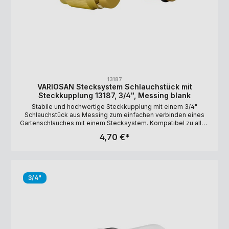
13187
VARIOSAN Stecksystem Schlauchstück mit
Steckkupplung 13187, 3/4", Messing blank
Stabile und hochwertige Steckkupplung mit einem 3/4"
Schlauchstück aus Messing zum einfachen verbinden eines
Gartenschlauches mit einem Stecksystem. Kompatibel zu allen
gängigen Stecksystemen. Lange Haltbarkeit durch UV-
4,70 €*
Beständigkeit. Ausführung: 3/4" (Schlauchdurchmesser: 15-19
mm) Material: Messing, blank HINWEIS: Das angegebene Maß
von 3/4" bezieht sich auf das Innengewinde des Schlauchs.
Aufgrund der Bauweise des Gardena-Stecksystems kommt es
aber zu einer Reduzierung des Durchflusses auf maximal 9 mm.
3/4"
Ist Ihnen ein hoher Durchfluss wichtig, empfehlen wir
Ihnen Schnellkupplungen.