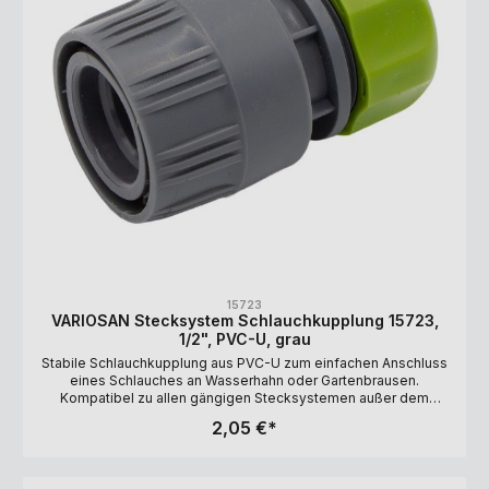
15723
VARIOSAN Stecksystem Schlauchkupplung 15723,
1/2", PVC-U, grau
Stabile Schlauchkupplung aus PVC-U zum einfachen Anschluss
eines Schlauches an Wasserhahn oder Gartenbrausen.
Kompatibel zu allen gängigen Stecksystemen außer dem
Gardena Profi-System! Lange Haltbarkeit durch UV-
2,05 €*
Beständigkeit. Ausführung: 1/2" (12 mm)
Schlauchinnendurchmesser Material: PVC-U Farbe: grau