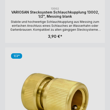
13002
VARIOSAN Stecksystem Schlauchkupplung 13002,
1/2", Messing blank
Stabile und hochwertige Schlauchkupplung aus Messing zum
einfachen Anschluss eines Schlauches an Wasserhahn oder
Gartenbrausen. Kompatibel zu allen gängigen Stecksystemen
und Schlauchtypen. Lange Haltbarkeit durch UV-Beständigkeit.
3,90 €*
Ausführung: 1/2" (Schlauchdurchmesser: 12-15 mm) Material:
Messing, blank
1/2"