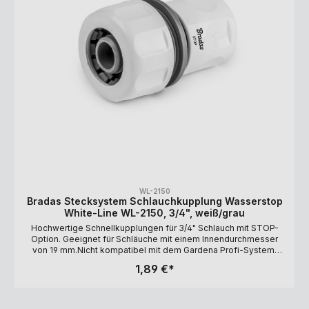
WL-2150
Bradas Stecksystem Schlauchkupplung Wasserstop
White-Line WL-2150, 3/4", weiß/grau
Hochwertige Schnellkupplungen für 3/4" Schlauch mit STOP-
Option. Geeignet für Schläuche mit einem Innendurchmesser
von 19 mm.Nicht kompatibel mit dem Gardena Profi-System!
Farbe: weiß/grau HINWEIS: Das angegebene Maß von 3/4"
1,89 €*
bezieht sich auf den Innendurchmesser des Schlauchs.
Aufgrund der Bauweise des Gardena-Stecksystems kommt es
aber zu einer Reduzierung des Durchflusses auf maximal 9 mm.
Ist Ihnen ein hoher Durchfluss wichtig, empfehlen wir