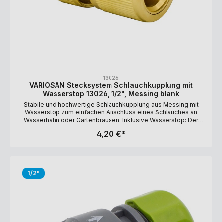
13026
VARIOSAN Stecksystem Schlauchkupplung mit
Wasserstop 13026, 1/2", Messing blank
Stabile und hochwertige Schlauchkupplung aus Messing mit
Wasserstop zum einfachen Anschluss eines Schlauches an
Wasserhahn oder Gartenbrausen. Inklusive Wasserstop: Der
eingebaute Wasserstop stoppt das Wasser automatisch. Sie
4,20 €*
müssen daher bei einem Gerätewechsel nicht zum Wasserhahn
gehen, um das Wasser abzudrehen. Hinweis: Bitte beachten
Sie, dass eine direkte Kupplung am Auslaufventil nicht möglich
ist, da ansonsten verständlicherweise der Wasserdurchfluss
direkt am Ventil blockiert werden würde. Kompatibel zu allen
1/2"
gängigen Stecksystemen und Schlauchtypen. Lange
Haltbarkeit durch UV-Beständigkeit. Ausführung: 1/2"
(Schlauchdurchmesser: 12-15 mm) Material: Messing, blank