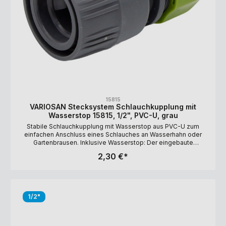
15815
VARIOSAN Stecksystem Schlauchkupplung mit
Wasserstop 15815, 1/2", PVC-U, grau
Stabile Schlauchkupplung mit Wasserstop aus PVC-U zum
einfachen Anschluss eines Schlauches an Wasserhahn oder
Gartenbrausen. Inklusive Wasserstop: Der eingebaute
Wasserstop stoppt das Wasser automatisch. Sie müssen daher
2,30 €*
bei einem Gerätewechsel nicht zum Wasserhahn gehen, um
das Wasser abzudrehen. Kompatibel zu allen gängigen
Stecksystemen und Schlauchtypen. Lange Haltbarkeit durch
UV-Beständigkeit. Ausführung: 1/2" (12 mm)
Schlauchinnendurchmesser Material: PVC-U
1/2"