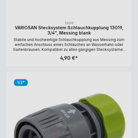
13019
VARIOSAN Stecksystem Schlauchkupplung 13019,
3/4", Messing blank
Stabile und hochwertige Schlauchkupplung aus Messing zum
einfachen Anschluss eines Schlauches an Wasserhahn oder
Gartenbrausen. Kompatibel zu allen gängigen Stecksystemen
(außer dem Gardena Profi-System) und Schlauchtypen. Lange
4,90 €*
Haltbarkeit durch UV-Beständigkeit. Ausführung: 3/4"
(Schlauchdurchmesser: 15-19 mm) Material: Messing, blank
HINWEIS: Das angegebene Maß von 3/4" bezieht sich auf
den Innendurchmesser des Schlauchs. Aufgrund der Bauweise
des Gardena-Stecksystems kommt es aber zu
1/2"
einer Reduzierung des Durchflusses auf maximal 9 mm. Ist
Ihnen ein hoher Durchfluss wichtig, empfehlen wir
Ihnen Schnellkupplungen.