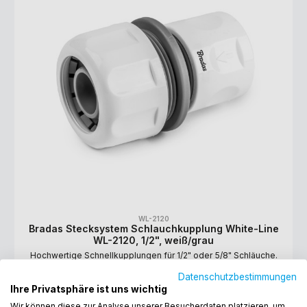
WL-2120
Bradas Stecksystem Schlauchkupplung White-Line
WL-2120, 1/2", weiß/grau
Hochwertige Schnellkupplungen für 1/2" oder 5/8" Schläuche.
Geeignet für Schläuche mit einem Innendurchmesser von 12-13
Datenschutzbestimmungen
mm. Farbe: weiß/grau
Ihre Privatsphäre ist uns wichtig
1,59 €*
Wir können diese zur Analyse unserer Besucherdaten platzieren, um