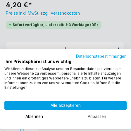
4,20 €*
Preise inkl. MwSt. zzgl. Versandkosten
Sofort verfügbar, Lieferzeit: 1-3 Werktage (DE)
Datenschutzbestimmungen
Ihre Privatsphäre ist uns wichtig
In den Warenkorb
Wir können diese zur Analyse unserer Besucherdaten platzieren, um
unsere Webseite zu verbessern, personalisierte Inhalte anzuzeigen
und Ihnen ein großartiges Webseiten-Erlebnis zu bieten. Für weitere
Informationen zu den von uns verwendeten Cookies öffnen Sie die
Einstellungen.
Produktnummer:
13026
EAN:
4260323013026
Gewicht:
0.1 kg
Alle akzeptieren
Ablehnen
Anpassen
Weitere Auswahlmöglichkeiten: