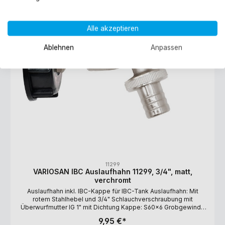
Alle akzeptieren
Ablehnen
Anpassen
11299
VARIOSAN IBC Auslaufhahn 11299, 3/4", matt,
verchromt
Auslaufhahn inkl. IBC-Kappe für IBC-Tank Auslaufhahn: Mit
rotem Stahlhebel und 3/4" Schlauchverschraubung mit
Überwurfmutter IG 1" mit Dichtung Kappe: S60x6 Grobgewinde
(Innengewinde) und IG 3/4" (Anschluß-Gewinde für 3/4"
9,95 €*
Kugelauslaufhahn), Polyethylen (PE), schwarz Lieferumfang: