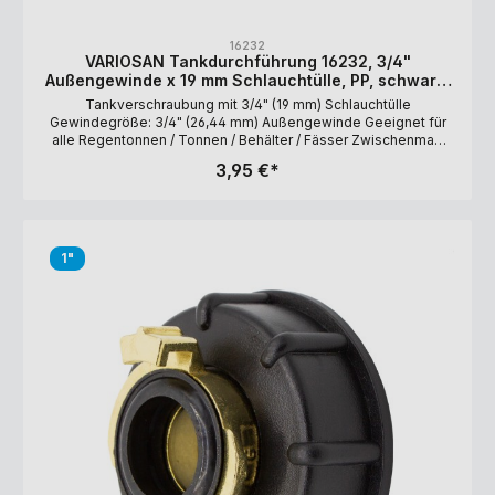
16232
VARIOSAN Tankdurchführung 16232, 3/4"
Außengewinde x 19 mm Schlauchtülle, PP, schwarz,
inkl. Dichtung
Tankverschraubung mit 3/4" (19 mm) Schlauchtülle
Gewindegröße: 3/4" (26,44 mm) Außengewinde Geeignet für
alle Regentonnen / Tonnen / Behälter / Fässer Zwischenmaß
(Wanddicke): 1 bis 10 mm Lochdurchmesser: 27 mm Material:
3,95 €*
Polypropylen (PP) Lieferumfang: Tülle, Überwurfmutter,
Dichtung
1"