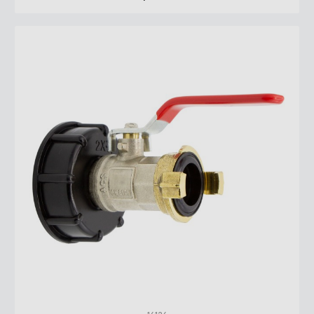
IBC-Kappe, 3/4" Kugelauslaufhahn, PTFE-Dichtband