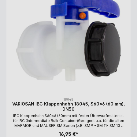
18045
VARIOSAN IBC Klappenhahn 18045, S60x6 (60 mm),
DN50
IBC Klappenhahn S60x6 (60mm) mit fester Überwurfmutter ist
für IBC (Intermediate Bulk Container)Geeignet u.a. für die alten
MARMOR und MAUSER SM Serien (z.B. SM 9 - SM 11- SM 13 -
SM 15) u.v.m (Kein Originalprodukt von MAMOR oder
16,95 €*
MAUSER)Hahneingang: S60x6 (60mm)