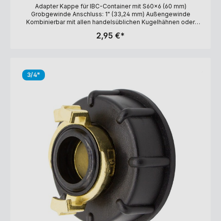
Adapter Kappe für IBC-Container mit S60x6 (60 mm)
Grobgewinde Anschluss: 1" (33,24 mm) Außengewinde
Kombinierbar mit allen handelsüblichen Kugelhähnen oder
Gewindefittings mit 1" Innengewinde Material: Kunststoff, PE-
2,95 €*
Schaumdichtung
3/4"