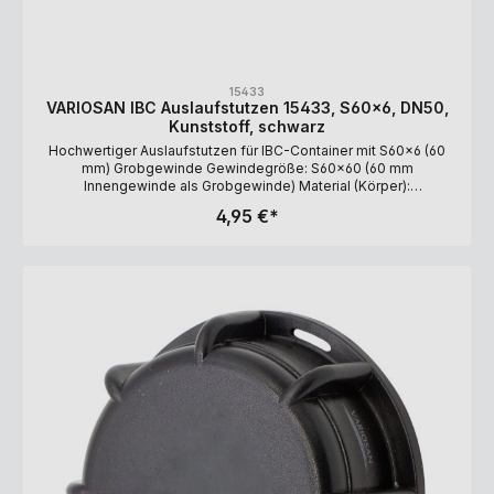
15433
VARIOSAN IBC Auslaufstutzen 15433, S60x6, DN50,
Kunststoff, schwarz
Hochwertiger Auslaufstutzen für IBC-Container mit S60x6 (60
mm) Grobgewinde Gewindegröße: S60x60 (60 mm
Innengewinde als Grobgewinde) Material (Körper):
HDPEMaterial (Dichtung): TPE Lieferumfang: Kappe,
4,95 €*
Auslaufstutzen, Gummidichtung