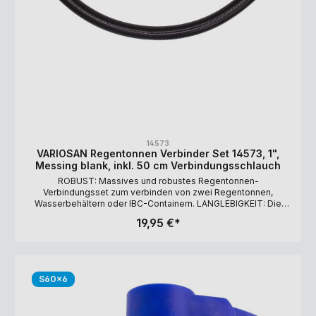
14573
VARIOSAN Regentonnen Verbinder Set 14573, 1",
Messing blank, inkl. 50 cm Verbindungsschlauch
ROBUST: Massives und robustes Regentonnen-
Verbindungsset zum verbinden von zwei Regentonnen,
Wasserbehältern oder IBC-Containern. LANGLEBIGKEIT: Die
robusten Komponenten wie die Regentonnendurchführung und
19,95 €*
die Schlauchverschraubungen bestehen aus massivem
Messing und garantieren damit eine lange Haltbarkeit.
LIEFERUMFANG: Regentonnendurchführung (2 Stück),
Schlauchverschraubung (2 Stück), 1 Zoll (25 mm) Saug- und
Druckschlauch (50 cm), rostfreie Schlauchschellen W4 (2 Stück)
S60x6
MONTAGE: Damit Sie die Schlauchlänge optimal an Ihre
Bedürfnisse anpassen können, werden alle Bauteile lose
geliefert.