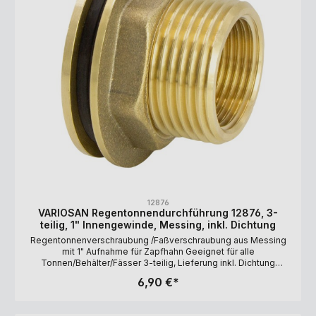
12876
VARIOSAN Regentonnendurchführung 12876, 3-
teilig, 1" Innengewinde, Messing, inkl. Dichtung
Regentonnenverschraubung /Faßverschraubung aus Messing
mit 1" Aufnahme für Zapfhahn Geeignet für alle
Tonnen/Behälter/Fässer 3-teilig, Lieferung inkl. Dichtung
Zwischenmaß (Wanddicke): 1 bis 18 mm Schlüsselaufnahme für
6,90 €*
eine einfache und dichte Verschraubung Maße: Innengewinde =
1" (30 mm), Außengewinde = 1 1/4" (42 mm)