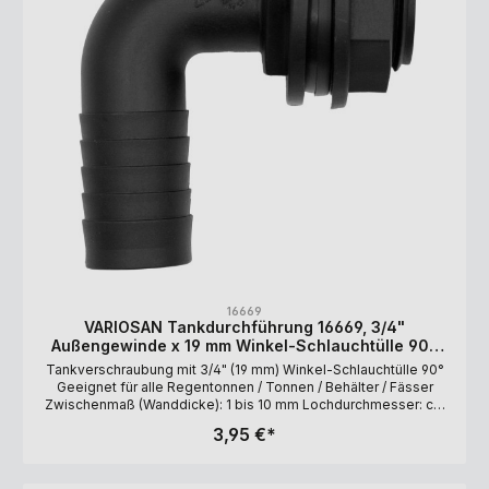
16669
VARIOSAN Tankdurchführung 16669, 3/4"
Außengewinde x 19 mm Winkel-Schlauchtülle 90°,
PP, schwarz, inkl. Dichtung
Tankverschraubung mit 3/4" (19 mm) Winkel-Schlauchtülle 90°
Geeignet für alle Regentonnen / Tonnen / Behälter / Fässer
Zwischenmaß (Wanddicke): 1 bis 10 mm Lochdurchmesser: ca.
27 mm Material: Polypropylen (PP) Lieferumfang: Tülle,
3,95 €*
Überwurfmutter, Dichtung