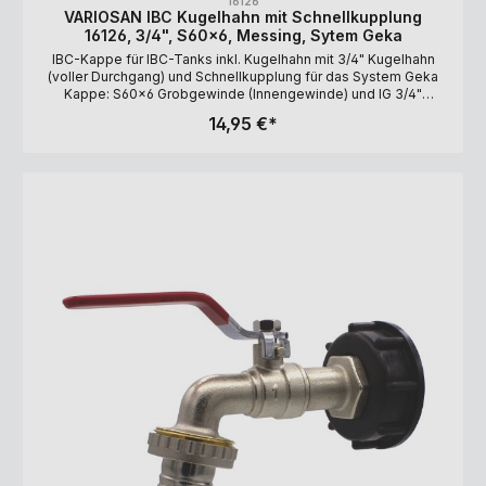
16126
VARIOSAN IBC Kugelhahn mit Schnellkupplung
16126, 3/4", S60x6, Messing, Sytem Geka
IBC-Kappe für IBC-Tanks inkl. Kugelhahn mit 3/4" Kugelhahn
(voller Durchgang) und Schnellkupplung für das System Geka
Kappe: S60x6 Grobgewinde (Innengewinde) und IG 3/4"
(Anschluß-Gewinde), Polyethylen (PE), schwarz Kugelhahn: 3/4"
14,95 €*
(26,44 mm) Außengewinde, 3/4" (24,12 mm) Innengewinde,
Messing Schnellkupplung: 3/4" (26,44 mm), Messing, 40 mm
Klauenabstand System Geka Lieferumfang: IBC-Kappe,
Kugelhahn, PTFE-Dichtband (Teile werden lose geliefert)