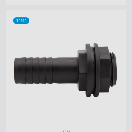
GrobgewindeHahnausgang: S60x6 (60mm)
GrobgewindeMaterial: PP Polypropylen (Körper), PU-Schaum
(Dichtung)HINWEIS: Bei einer Beschädigung des Aluminium-
Siegel oder Verplombung ist die Rücknahme ausgeschlossen!
1 1/4"
16256