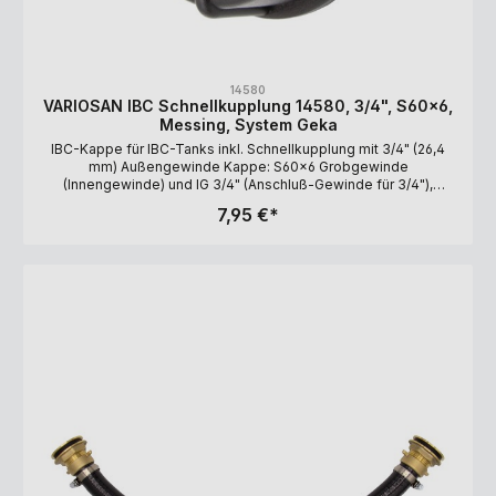
14580
VARIOSAN IBC Schnellkupplung 14580, 3/4", S60x6,
Messing, System Geka
IBC-Kappe für IBC-Tanks inkl. Schnellkupplung mit 3/4" (26,4
mm) Außengewinde Kappe: S60x6 Grobgewinde
(Innengewinde) und IG 3/4" (Anschluß-Gewinde für 3/4"),
Polyethylen (PE), schwarz Schnellkupplung: 3/4" (26,4 mm)
7,95 €*
Außengewinde, Messing Lieferumfang: IBC-Kappe,
Schnellkupplung (Teile werden lose geliefert) Kompatibel mit
dem GEKA-System