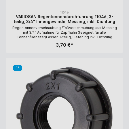
11046
VARIOSAN Regentonnendurchführung 11046, 3-
teilig, 3/4" Innengewinde, Messing, inkl. Dichtung
Regentonnenverschraubung /Faßverschraubung aus Messing
mit 3/4" Aufnahme für Zapfhahn Geeignet für alle
Tonnen/Behälter/Fässer 3-teilig, Lieferung inkl. Dichtung
Zwischenmaß (Wanddicke): 1 bis 18 mm Schlüsselaufnahme für
3,70 €*
eine einfache und dichte Verschraubung Maße: Innengewinde =
3/4" (24 mm), Außengewinde = 1" (33 mm)
1"