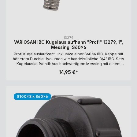
13279
VARIOSAN IBC Kugelauslaufhahn "Profi" 13279, 1",
Messing, S60x6
Profi Kugelauslaufventil inklusive einer S60x6 IBC-Kappe mit
höherem Durchlaufvolumen wie handelsübliche 3/4" IBC-Sets
Kugelauslaufventil: Aus hochwertigem Messing mit einem
rotem Stahlhebel, 1" Schlauchverschraubung und 1 1/4"
14,95 €*
Überwurfmutter aus Messing Kappe: S60x6 (60 mm
Grobgewinde) und 1" Innengewinde (Anschluß-Gewinde für 1"
Kugelauslaufhahn), Polyethylen (PE), schwarz Lieferumfang: 1"
Kugelauslaufventil, S60x6 IBC-Kappe
S100x8 x S60x6