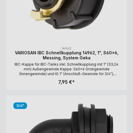
14962
VARIOSAN IBC Schnellkupplung 14962, 1", S60x6,
Messing, System Geka
IBC-Kappe für IBC-Tanks inkl. Schnellkupplung mit 1" (33,24
mm) Außengewinde Kappe: S60x6 Grobgewinde
(Innengewinde) und IG 1" (Anschluß-Gewinde für 3/4"),
Polyethylen (PE), schwarz Schnellkupplung: 1" (33,24 mm)
7,95 €*
Außengewinde, Messing Lieferumfang: IBC-Kappe,
Schnellkupplung (Teile werden lose geliefert) Kompatibel mit
dem GEKA-System
3/4"