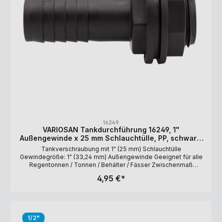
16249
VARIOSAN Tankdurchführung 16249, 1"
Außengewinde x 25 mm Schlauchtülle, PP, schwarz,
inkl. Dichtung
Tankverschraubung mit 1" (25 mm) Schlauchtülle
Gewindegröße: 1" (33,24 mm) Außengewinde Geeignet für alle
Regentonnen / Tonnen / Behälter / Fässer Zwischenmaß
(Wanddicke): 1 bis 10 mm Lochdurchmesser: 34 mm Material:
4,95 €*
Polypropylen (PP) Lieferumfang: Tülle, Überwurfmutter,
Dichtung
1/2"