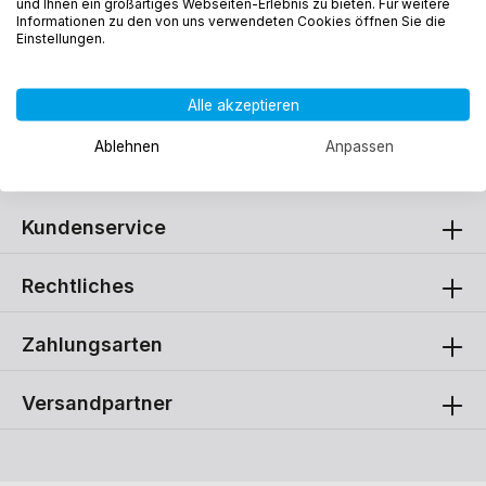
und Ihnen ein großartiges Webseiten-Erlebnis zu bieten. Für weitere
Informationen zu den von uns verwendeten Cookies öffnen Sie die
Behalten Sie interessante Produkte im Auge, indem Sie sie zu
Einstellungen.
Ihrem Merkzettel hinzufügen.
Alle akzeptieren
Ablehnen
Anpassen
Kundenservice
Rechtliches
Zahlungsarten
Versandpartner