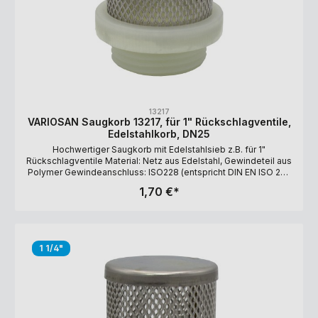
13217
VARIOSAN Saugkorb 13217, für 1" Rückschlagventile,
Edelstahlkorb, DN25
Hochwertiger Saugkorb mit Edelstahlsieb z.B. für 1"
Rückschlagventile Material: Netz aus Edelstahl, Gewindeteil aus
Polymer Gewindeanschluss: ISO228 (entspricht DIN EN ISO 228
und BS EN ISO 228). Filtergrad: 1.200 µm Maße: 69 x 43,5 mm
1,70 €*
1 1/4"