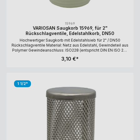
15969
VARIOSAN Saugkorb 15969, für 2"
Rückschlagventile, Edelstahlkorb, DN50
Hochwertiger Saugkorb mit Edelstahlsieb für 2" / DN50
Rückschlagventile Material: Netz aus Edelstahl, Gewindeteil aus
Polymer Gewindeanschluss: ISO228 (entspricht DIN EN ISO 228
und BS EN ISO 228). Filtergrad: 1.200 µm Maße: 99,5 x 68,9 mm
3,10 €*
1 1/2"