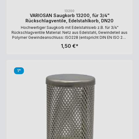
13200
VARIOSAN Saugkorb 13200, für 3/4"
Rückschlagventile, Edelstahlkorb, DN20
Hochwertiger Saugkorb mit Edelstahlsieb z.B. für 3/4"
Rückschlagventile Material: Netz aus Edelstahl, Gewindeteil aus
Polymer Gewindeanschluss: ISO228 (entspricht DIN EN ISO 228
und BS EN ISO 228). Filtergrad: 1.200 µm Maße: 57,5 x 36 mm
1,50 €*
1"