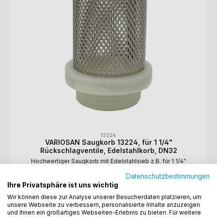
13224
VARIOSAN Saugkorb 13224, für 1 1/4"
Rückschlagventile, Edelstahlkorb, DN32
Hochwertiger Saugkorb mit Edelstahlsieb z.B. für 1 1/4"
Rückschlagventile Material: Netz aus Edelstahl, Gewindeteil aus
Datenschutzbestimmungen
Polymer Gewindeanschluss: ISO228 (entspricht DIN EN ISO 228
und BS EN ISO 228). Filtergrad: 1.200 µm Maße: 75 x 50,5 mm
Ihre Privatsphäre ist uns wichtig
2,20 €*
Wir können diese zur Analyse unserer Besucherdaten platzieren, um
unsere Webseite zu verbessern, personalisierte Inhalte anzuzeigen
und Ihnen ein großartiges Webseiten-Erlebnis zu bieten. Für weitere