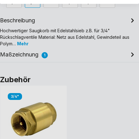
1/2"
3/4"
1"
1 1/4"
1 1/2"
2"
Beschreibung
Hochwertiger Saugkorb mit Edelstahlsieb z.B. für 3/4"
Rückschlagventile Material: Netz aus Edelstahl, Gewindeteil aus
Polym…
Mehr
Maßzeichnung
1
Zubehör
3/4"