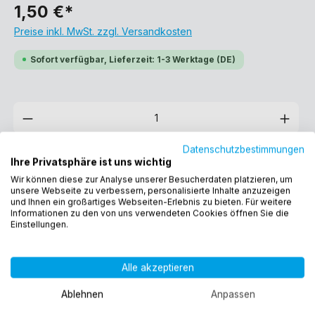
1,50 €*
Preise inkl. MwSt. zzgl. Versandkosten
Sofort verfügbar, Lieferzeit: 1-3 Werktage (DE)
Datenschutzbestimmungen
In den Warenkorb
Ihre Privatsphäre ist uns wichtig
Wir können diese zur Analyse unserer Besucherdaten platzieren, um
unsere Webseite zu verbessern, personalisierte Inhalte anzuzeigen
und Ihnen ein großartiges Webseiten-Erlebnis zu bieten. Für weitere
Produktnummer:
13200
Informationen zu den von uns verwendeten Cookies öffnen Sie die
Einstellungen.
EAN:
4260323013200
Gewicht:
0.018 kg
Alle akzeptieren
Weitere Auswahlmöglichkeiten:
Ablehnen
Anpassen