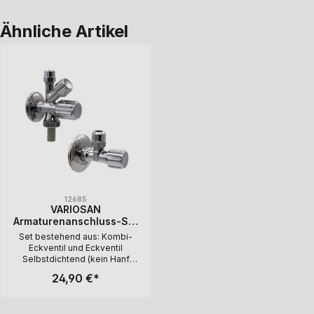
Ähnliche Artikel
12685
VARIOSAN
Armaturenanschluss-Set
12685, 1/2", Kombi-
Set bestehend aus: Kombi-
Eckventil Eckventil,
Eckventil und Eckventil
selbstdichtend
Selbstdichtend (kein Hanf
oder Teflonband nötig) , PA-
24,90 €*
geprüft, inkl. Wandrosetten
Kombi-Eckventil =
Wandanschluss: 1/2"