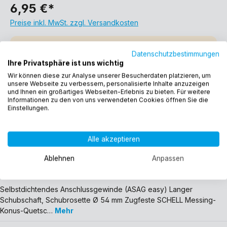
6,95 €*
Preise inkl. MwSt. zzgl. Versandkosten
Derzeit leider nicht verfügbar
Datenschutzbestimmungen
Ihre Privatsphäre ist uns wichtig
Wir können diese zur Analyse unserer Besucherdaten platzieren, um
Wünschen Sie eine E-Mail Benachrichtigung, wenn das Produkt verfügbar ist?
unsere Webseite zu verbessern, personalisierte Inhalte anzuzeigen
und Ihnen ein großartiges Webseiten-Erlebnis zu bieten. Für weitere
Informationen zu den von uns verwendeten Cookies öffnen Sie die
Einstellungen.
Produktnummer:
49170699
EAN:
4021163105582
Alle akzeptieren
Gewicht:
0.132 kg
Ablehnen
Anpassen
Beschreibung
Selbstdichtendes Anschlussgewinde (ASAG easy) Langer
Schubschaft, Schubrosette Ø 54 mm Zugfeste SCHELL Messing-
Konus-Quetsc…
Mehr