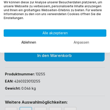
Wir können diese zur Analyse unserer Besucherdaten platzieren, um
1,50 €*
unsere Webseite zu verbessern, personalisierte Inhalte anzuzeigen
und Ihnen ein großartiges Webseiten-Erlebnis zu bieten. Für weitere
Preise inkl. MwSt. zzgl. Versandkosten
Informationen zu den von uns verwendeten Cookies öffnen Sie die
Einstellungen.
Sofort verfügbar, Lieferzeit: 1-3 Werktage (DE)
Alle akzeptieren
Ablehnen
Anpassen
In den Warenkorb
Produktnummer:
13255
EAN:
4260323013255
Gewicht:
0.046 kg
Weitere Auswahlmöglichkeiten: