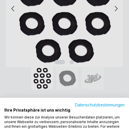
VARIOSAN Ersatzdichtung für
Datenschutzbestimmungen
Brauseschlauch 11589, 10 Stück,
Ihre Privatsphäre ist uns wichtig
Wir können diese zur Analyse unserer Besucherdaten platzieren, um
1/2", Gummi, selbstdichtend
unsere Webseite zu verbessern, personalisierte Inhalte anzuzeigen
und Ihnen ein großartiges Webseiten-Erlebnis zu bieten. Für weitere