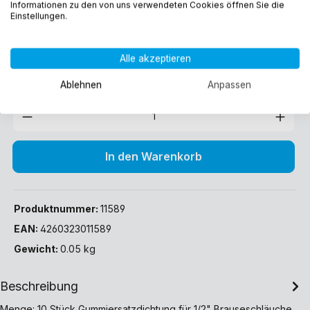
Informationen zu den von uns verwendeten Cookies öffnen Sie die
3,95 €*
Einstellungen.
Preise inkl. MwSt. zzgl. Versandkosten
Alle akzeptieren
Sofort verfügbar, Lieferzeit: 1-3 Werktage (DE)
Ablehnen
Anpassen
In den Warenkorb
Produktnummer:
11589
EAN:
4260323011589
Gewicht:
0.05 kg
Beschreibung
Menge: 10 Stück Gummiersatzdichtung für 1/2" Brauseschläuche