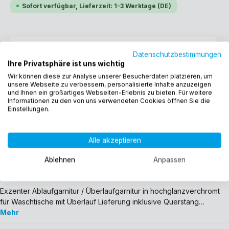
Sofort verfügbar, Lieferzeit: 1-3 Werktage (DE)
Datenschutzbestimmungen
Ihre Privatsphäre ist uns wichtig
Wir können diese zur Analyse unserer Besucherdaten platzieren, um
In den Warenkorb
unsere Webseite zu verbessern, personalisierte Inhalte anzuzeigen
und Ihnen ein großartiges Webseiten-Erlebnis zu bieten. Für weitere
Informationen zu den von uns verwendeten Cookies öffnen Sie die
Einstellungen.
Produktnummer:
11510
EAN:
4260323011510
Alle akzeptieren
Gewicht:
0.302 kg
Ablehnen
Anpassen
Beschreibung
Exzenter Ablaufgarnitur / Überlaufgarnitur in hochglanzverchromt
für Waschtische mit Überlauf Lieferung inklusive Querstang…
Mehr