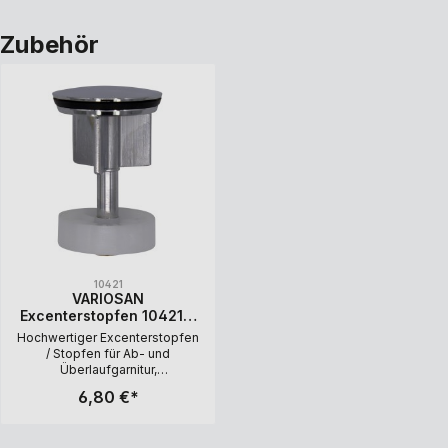
Zubehör
10421
VARIOSAN
Excenterstopfen 10421, 1
1/4", 40 mm, Haarsieb,
Hochwertiger Excenterstopfen
Dichtung
/ Stopfen für Ab- und
Überlaufgarnitur,
Excentergarnitur und
6,80 €*
Zugstangengarnitur Schwere
hochglanzverchromte
Metallausführung Mit