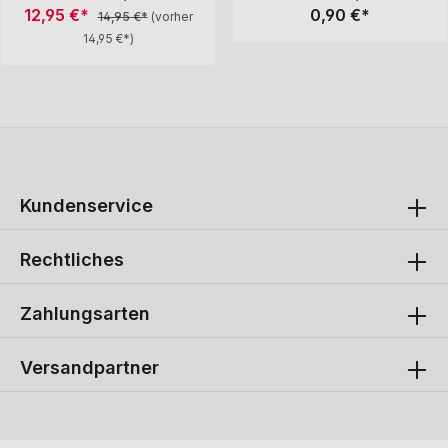
3/4" Messing-
Installation 60g/m²
12,95 €*
0,90 €*
14,95 €*
(vorher
Schlauchverschraubungen
14,95 €*)
(inkl. Dichtungen)
Lieferumfang: Füllschlauch,
Dichtungen, Wandhalter
Kundenservice
Rechtliches
Zahlungsarten
Versandpartner