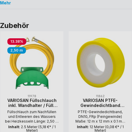
Mehr
Zubehör
13.38
%
2,50 m
11978
11862
VARIOSAN Füllschlauch
VARIOSAN PTFE-
inkl. Wandhalter / Füll-
Gewindedichtband
Set 11978, 3/4", 2,50 m,
11862, 1 Rolle, DVGW, DIN
Füllschlauch zum Nachfüllen
PTFE-Gewindedichtband,
DN15
EN 751-3, DN10, FRp
und Entleeren des Wassers
DN10, FRp (Feingewinde)
(Feingewinde)
bei Heizkesseln Länge: 2,50 m
Maße: 12 m x 12 mm x 0.1 mm
Betriebsdruck: max. 15 bar
DVGW-geprüft nach DIN EN
Inhalt:
2.5 Meter
(5,18 €* / 1
Inhalt:
12 Meter
(0,08 €* / 1
Meter)
Meter)
Anschlüsse: beidseitig gerade
751-3 für Trinkwasser-