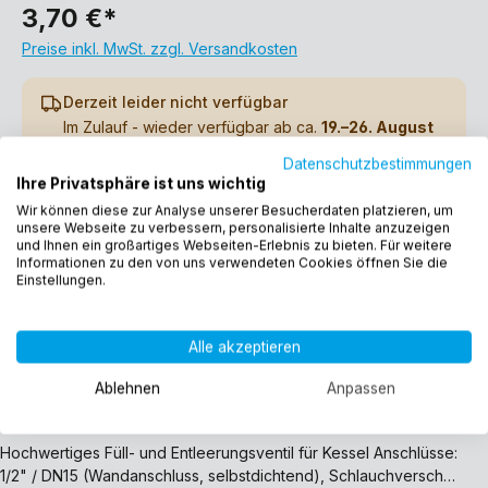
3,70 €*
Preise inkl. MwSt. zzgl. Versandkosten
Derzeit leider nicht verfügbar
Im Zulauf - wieder verfügbar ab ca.
19.–26. August
2026
Datenschutzbestimmungen
Ihre Privatsphäre ist uns wichtig
Wir können diese zur Analyse unserer Besucherdaten platzieren, um
Wünschen Sie eine E-Mail Benachrichtigung, wenn das Produkt verfügbar ist?
unsere Webseite zu verbessern, personalisierte Inhalte anzuzeigen
und Ihnen ein großartiges Webseiten-Erlebnis zu bieten. Für weitere
Informationen zu den von uns verwendeten Cookies öffnen Sie die
Einstellungen.
Produktnummer:
11381
EAN:
4260323011381
Alle akzeptieren
Gewicht:
0.15 kg
Ablehnen
Anpassen
Beschreibung
Hochwertiges Füll- und Entleerungsventil für Kessel Anschlüsse:
1/2" / DN15 (Wandanschluss, selbstdichtend), Schlauchversch…