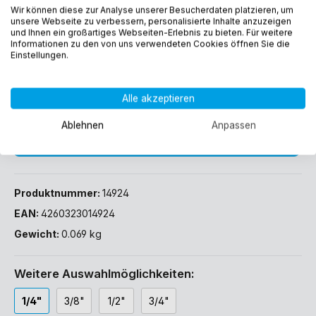
Wir können diese zur Analyse unserer Besucherdaten platzieren, um
Preise inkl. MwSt. zzgl. Versandkosten
unsere Webseite zu verbessern, personalisierte Inhalte anzuzeigen
und Ihnen ein großartiges Webseiten-Erlebnis zu bieten. Für weitere
Sofort verfügbar, Lieferzeit: 1-3 Werktage (DE)
Informationen zu den von uns verwendeten Cookies öffnen Sie die
Einstellungen.
Alle akzeptieren
Ablehnen
Anpassen
In den Warenkorb
Produktnummer:
14924
EAN:
4260323014924
Gewicht:
0.069 kg
Weitere Auswahlmöglichkeiten:
1/4"
3/8"
1/2"
3/4"