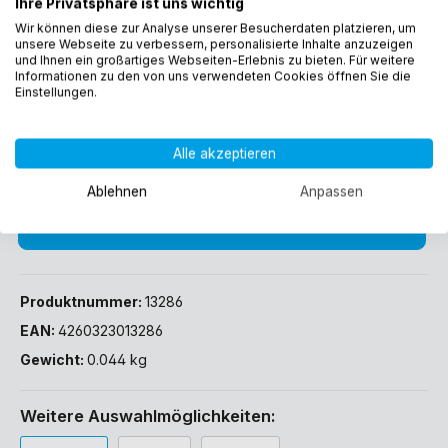
Ihre Privatsphäre ist uns wichtig
1,50 €*
Wir können diese zur Analyse unserer Besucherdaten platzieren, um
Preise inkl. MwSt. zzgl. Versandkosten
unsere Webseite zu verbessern, personalisierte Inhalte anzuzeigen
und Ihnen ein großartiges Webseiten-Erlebnis zu bieten. Für weitere
Informationen zu den von uns verwendeten Cookies öffnen Sie die
Sofort verfügbar, Lieferzeit: 1-3 Werktage (DE)
Einstellungen.
Alle akzeptieren
Ablehnen
Anpassen
In den Warenkorb
Produktnummer:
13286
EAN:
4260323013286
Gewicht:
0.044 kg
Weitere Auswahlmöglichkeiten: