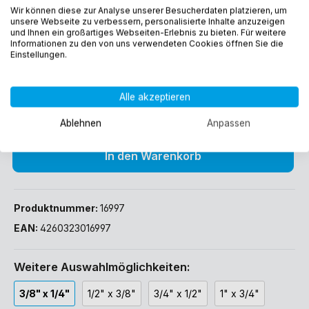
1,40 €*
Wir können diese zur Analyse unserer Besucherdaten platzieren, um
unsere Webseite zu verbessern, personalisierte Inhalte anzuzeigen
Preise inkl. MwSt. zzgl. Versandkosten
und Ihnen ein großartiges Webseiten-Erlebnis zu bieten. Für weitere
Informationen zu den von uns verwendeten Cookies öffnen Sie die
Einstellungen.
Sofort verfügbar, Lieferzeit: 1-3 Werktage (DE)
Alle akzeptieren
Ablehnen
Anpassen
In den Warenkorb
Produktnummer:
16997
EAN:
4260323016997
Weitere Auswahlmöglichkeiten:
3/8" x 1/4"
1/2" x 3/8"
3/4" x 1/2"
1" x 3/4"