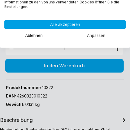
Informationen zu den von uns verwendeten Cookies öffnen Sie die
3,95 €*
Einstellungen.
Preise inkl. MwSt. zzgl. Versandkosten
Alle akzeptieren
Sofort verfügbar, Lieferzeit: 1-3 Werktage (DE)
Ablehnen
Anpassen
In den Warenkorb
Produktnummer:
10322
EAN:
4260323010322
Gewicht:
0.131 kg
Beschreibung
Hochwertige Schlauchschellen (W1) aus verzinktem Stahl