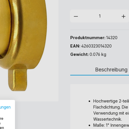
Produktnummer:
14320
EAN:
4260323014320
Gewicht:
0.076 kg
Beschreibung
Hochwertige 2-tei
Flachdichtung. Di
ungen
Verwendung mit ei
re
Wassertechnik.
n
Maße: 1" Innengew
den