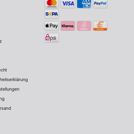
z
echt
iheitserklärung
stellungen
ng
rsand