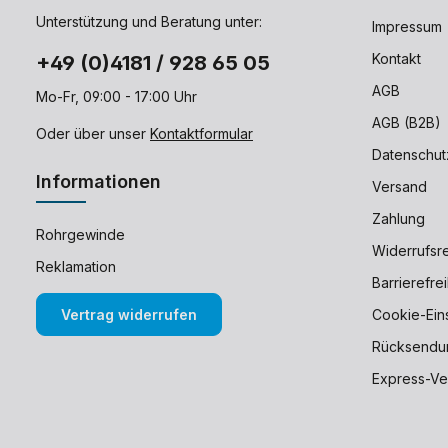
bar MAßE: ca. 38 x 38 x 12
mm (universell passend für
Unterstützung und Beratung unter:
Impressum
alle Kupplungen mit 40 mm
Klauenabstand) LIEFERUMFA
Kontakt
+49 (0)4181 / 928 65 05
NG: Paket mit 10 Stück
Dichtungen – ideal als Vorrat
AGB
Mo-Fr, 09:00 - 17:00 Uhr
oder zum Austausch bei
mehreren Kupplungen
AGB (B2B)
Oder über unser
Kontaktformular
Datenschut
Informationen
Versand
Zahlung
Rohrgewinde
Widerrufsr
Reklamation
Barrierefre
Vertrag widerrufen
Cookie-Ein
Rücksendu
Express-Ve