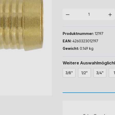
Produktnummer:
12197
EAN:
4260323012197
Gewicht:
0.149 kg
Weitere Auswahlmöglichk
3/8"
1/2"
3/4"