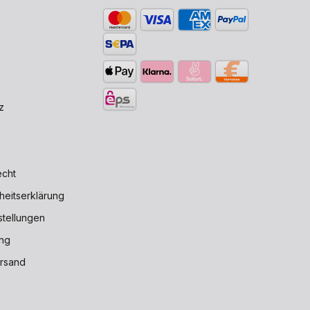
z
echt
iheitserklärung
stellungen
ng
rsand