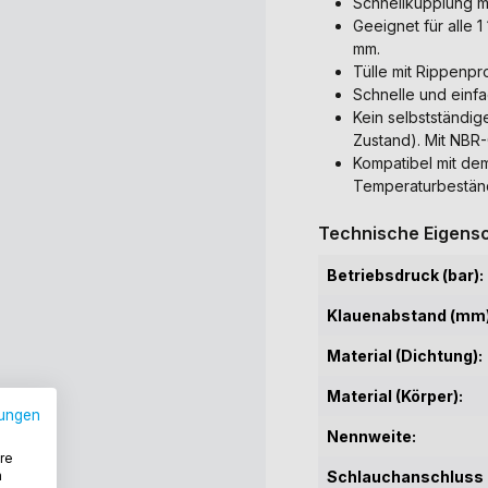
Schnellkupplung mi
Geeignet für alle 
mm.
Tülle mit Rippenpro
Schnelle und einf
Kein selbstständi
Zustand). Mit NBR
Kompatibel mit d
Temperaturbeständ
Technische Eigensc
Betriebsdruck (bar):
Klauenabstand (mm)
Material (Dichtung):
Material (Körper):
ungen
Nennweite:
re
n
Schlauchanschluss 