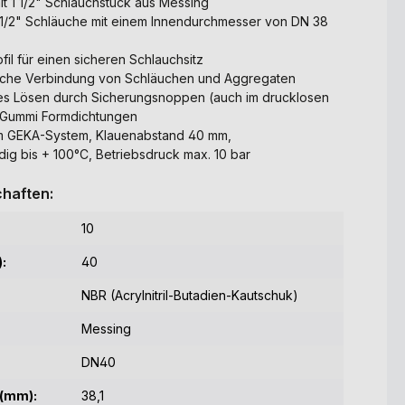
t 1 1/2" Schlauchstück aus Messing
1 1/2" Schläuche mit einem Innendurchmesser von DN 38
fil für einen sicheren Schlauchsitz
ache Verbindung von Schläuchen und Aggregaten
ges Lösen durch Sicherungsnoppen (auch im drucklosen
-Gummi Formdichtungen
em GEKA-System, Klauenabstand 40 mm,
ig bis + 100°C, Betriebsdruck max. 10 bar
haften:
10
:
40
NBR (Acrylnitril-Butadien-Kautschuk)
Messing
DN40
(mm):
38,1