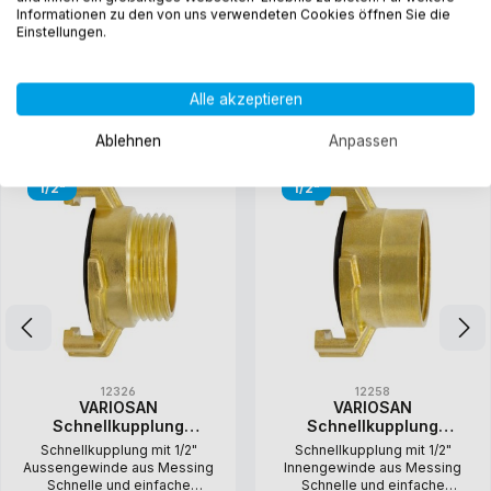
Informationen zu den von uns verwendeten Cookies öffnen Sie die
Mengenregulierung und abstellbarer Wasserfluss Kein
Einstellungen.
selbstständi…
Mehr
Alle akzeptieren
Schnellkupplungen mit 1/2"
Ablehnen
Anpassen
1/2"
1/2"
12326
12258
VARIOSAN
VARIOSAN
Schnellkupplung
Schnellkupplung
Aussengewinde 12326,
Innengewinde 12258,
Schnellkupplung mit 1/2"
Schnellkupplung mit 1/2"
1/2" AG, Messing blank,
1/2" IG, Messing blank,
Aussengewinde aus Messing
Innengewinde aus Messing
System Geka
System Geka
Schnelle und einfache
Schnelle und einfache