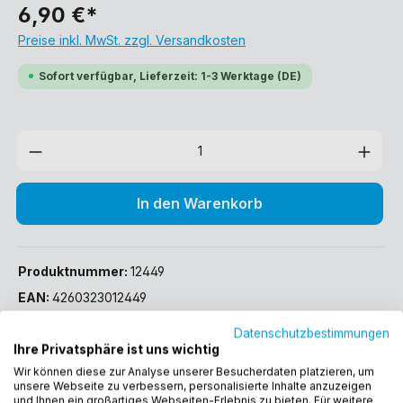
6,90 €*
Preise inkl. MwSt. zzgl. Versandkosten
Sofort verfügbar, Lieferzeit: 1-3 Werktage (DE)
In den Warenkorb
Produktnummer:
12449
EAN:
4260323012449
Gewicht:
0.175 kg
Datenschutzbestimmungen
Ihre Privatsphäre ist uns wichtig
Beschreibung
Wir können diese zur Analyse unserer Besucherdaten platzieren, um
unsere Webseite zu verbessern, personalisierte Inhalte anzuzeigen
und Ihnen ein großartiges Webseiten-Erlebnis zu bieten. Für weitere
Schnellkupplung mit 1/2" Spritzdüse aus Messing Stufenlose