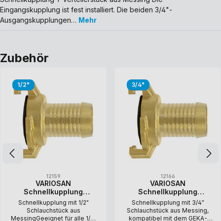
Eingangskupplung ist fest installiert. Die beiden 3/4"-
Ausgangskupplungen…
Mehr
Zubehör
1/2"
3/4"
12159
12166
VARIOSAN
VARIOSAN
Schnellkupplung
Schnellkupplung
Schlauchstück 12159,
Schlauchstück 12166,
Schnellkupplung mit 1/2"
Schnellkupplung mit 3/4"
1/2" Tülle, Messing blank,
3/4" Tülle, Messing
Schlauchstück aus
Schlauchstück aus Messing,
System Geka
blank, System Geka
MessingGeeignet für alle 1/2"
kompatibel mit dem GEKA-