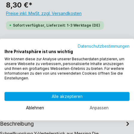
8,30 €*
Preise inkl. MwSt. zzgl. Versandkosten
Sofort verfügbar, Lieferzeit: 1-3 Werktage (DE)
Datenschutzbestimmungen
Ihre Privatsphäre ist uns wichtig
Wir können diese zur Analyse unserer Besucherdaten platzieren, um
unsere Webseite zu verbessern, personalisierte Inhalte anzuzeigen
In den Warenkorb
und Ihnen ein großartiges Webseiten-Erlebnis zu bieten. Für weitere
Informationen zu den von uns verwendeten Cookies öffnen Sie die
Einstellungen.
Produktnummer:
12470
Alle akzeptieren
EAN:
4260323012470
Gewicht:
0.242 kg
Ablehnen
Anpassen
Beschreibung
Schnellkupplung Y-Verteilerstück aus Messing Die