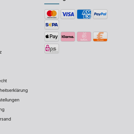
z
echt
iheitserklärung
stellungen
ng
rsand