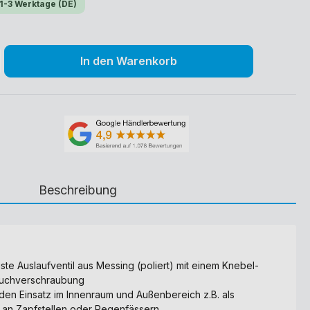
 1-3 Werktage (DE)
In den Warenkorb
Beschreibung
te Auslaufventil aus Messing (poliert) mit einem Knebel-
auchverschraubung
 den Einsatz im Innenraum und Außenbereich z.B. als
n an Zapfstellen oder Regenfässern