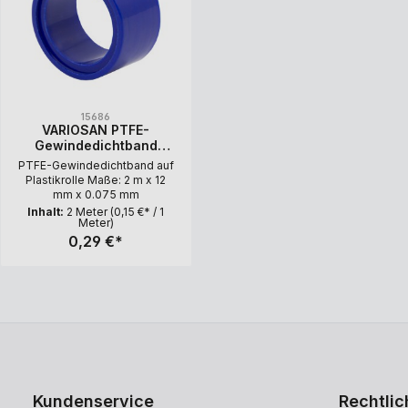
15686
VARIOSAN PTFE-
Gewindedichtband
15686, 1 Rolle, 2 m x 12
PTFE-Gewindedichtband auf
mm
Plastikrolle Maße: 2 m x 12
mm x 0.075 mm
Inhalt:
2 Meter
(0,15 €* / 1
Meter)
0,29 €*
Kundenservice
Rechtlic