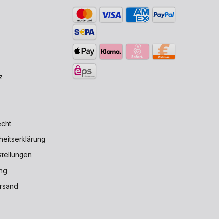
z
echt
iheitserklärung
stellungen
ng
rsand