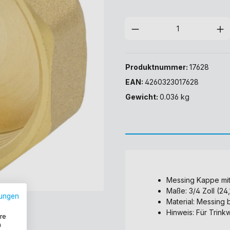
Produktnummer:
17628
EAN:
4260323017628
Gewicht:
0.036 kg
Messing Kappe mi
Maße: 3/4 Zoll (2
ungen
Material: Messing
Hinweis: Für Trink
re
n