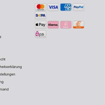
z
echt
iheitserklärung
stellungen
ng
rsand