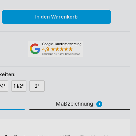
In den Warenkorb
eiten:
1/4"
1 1/2"
2"
Maßzeichnung
1