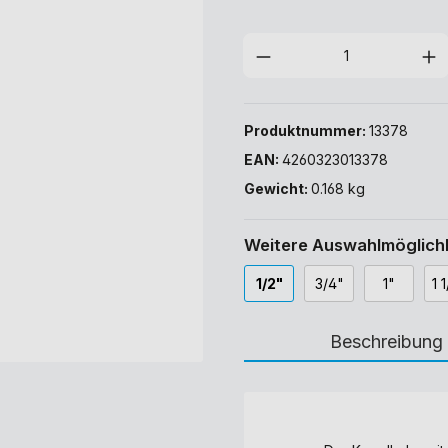
Produktnummer:
13378
EAN:
4260323013378
Gewicht:
0.168 kg
Weitere Auswahlmöglichk
1/2"
3/4"
1"
1 
Beschreibung