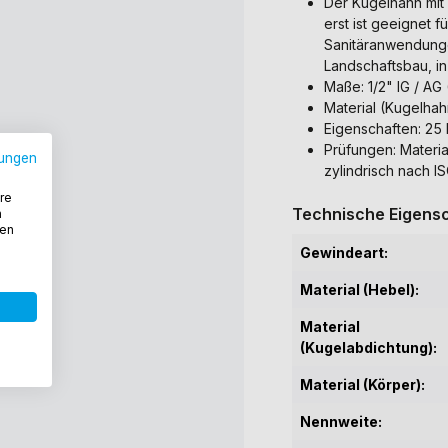
Der Kugelhahn mit 
erst ist geeignet 
Sanitäranwendunge
Landschaftsbau, i
Maße: 1/2" IG / A
Material (Kugelhahn
Eigenschaften: 25 
Prüfungen: Mater
ungen
zylindrisch nach 
re
Technische Eigensc
n
den
Gewindeart:
Material (Hebel):
Material
(Kugelabdichtung):
Material (Körper):
Nennweite: