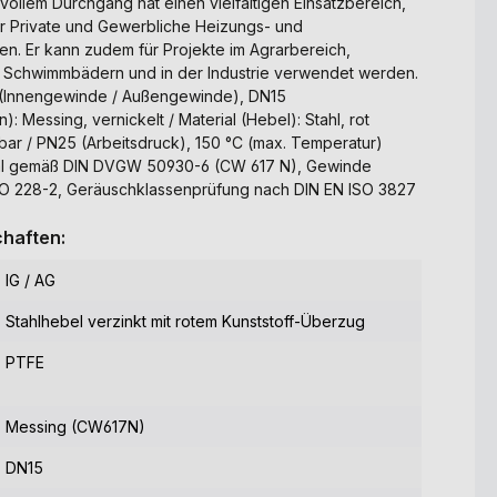
vollem Durchgang hat einen vielfältigen Einsatzbereich,
für Private und Gewerbliche Heizungs- und
n. Er kann zudem für Projekte im Agrarbereich,
n Schwimmbädern und in der Industrie verwendet werden.
G (Innengewinde / Außengewinde), DN15
): Messing, vernickelt / Material (Hebel): Stahl, rot
bar / PN25 (Arbeitsdruck), 150 °C (max. Temperatur)
ial gemäß DIN DVGW 50930-6 (CW 617 N), Gewinde
ISO 228-2, Geräuschklassenprüfung nach DIN EN ISO 3827
haften:
IG / AG
Stahlhebel verzinkt mit rotem Kunststoff-Überzug
PTFE
Messing (CW617N)
DN15