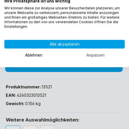
Ihre Privatsphäre ist uns wichtig
5,70 €*
Wir können diese zur Analyse unserer Besucherdaten platzieren, um
Preise inkl. MwSt. zzgl. Versandkosten
unsere Webseite zu verbessern, personalisierte Inhalte anzuzeigen
und Ihnen ein großartiges Webseiten-Erlebnis zu bieten. Für weitere
Informationen zu den von uns verwendeten Cookies öffnen Sie die
Sofort verfügbar, Lieferzeit: 1-3 Werktage (DE)
Einstellungen.
Alle akzeptieren
Ablehnen
Anpassen
In den Warenkorb
Produktnummer:
13521
EAN:
4260323013521
Gewicht:
0.156 kg
Weitere Auswahlmöglichkeiten: