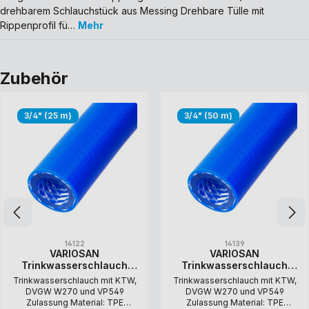
drehbarem Schlauchstück aus Messing Drehbare Tülle mit
Rippenprofil fü…
Mehr
Zubehör
3/4" (25 m)
3/4" (50 m)
14122
14139
VARIOSAN
VARIOSAN
Trinkwasserschlauch
Trinkwasserschlauch
14122, 3/4", 25 m,
14139, 3/4", 50 m,
Trinkwasserschlauch mit KTW,
Trinkwasserschlauch mit KTW,
KTW/DVGW/VP549
KTW/DVGW/VP549
DVGW W270 und VP549
DVGW W270 und VP549
Zulassung
Zulassung
Zulassung Material: TPE
Zulassung Material: TPE