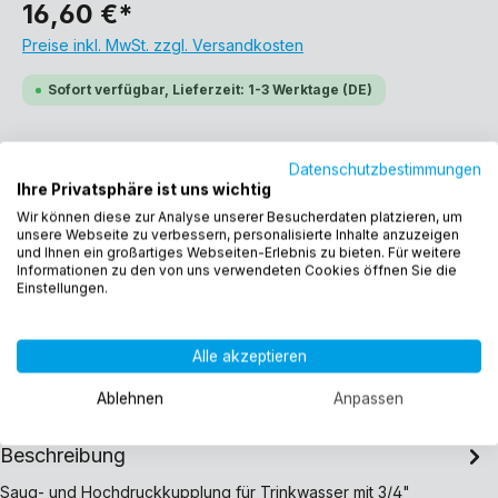
16,60 €*
Preise inkl. MwSt. zzgl. Versandkosten
Sofort verfügbar, Lieferzeit: 1-3 Werktage (DE)
Datenschutzbestimmungen
Ihre Privatsphäre ist uns wichtig
Wir können diese zur Analyse unserer Besucherdaten platzieren, um
unsere Webseite zu verbessern, personalisierte Inhalte anzuzeigen
In den Warenkorb
und Ihnen ein großartiges Webseiten-Erlebnis zu bieten. Für weitere
Informationen zu den von uns verwendeten Cookies öffnen Sie die
Einstellungen.
Produktnummer:
13859
Alle akzeptieren
EAN:
4260323013859
Gewicht:
0.206 kg
Ablehnen
Anpassen
Beschreibung
Saug- und Hochdruckkupplung für Trinkwasser mit 3/4"