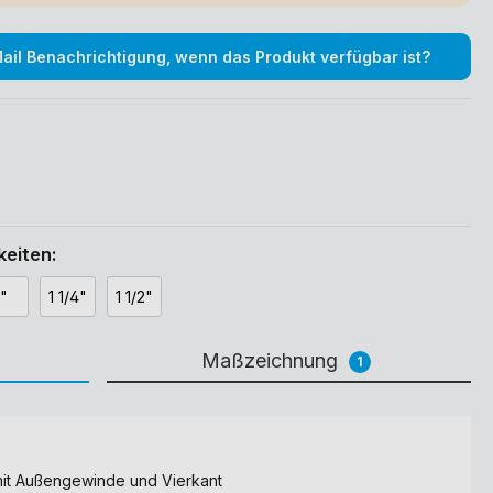
il Benachrichtigung, wenn das Produkt verfügbar ist?
eiten:
360° Ansicht
1"
1 1/4"
1 1/2"
Maßzeichnung
1
it Außengewinde und Vierkant