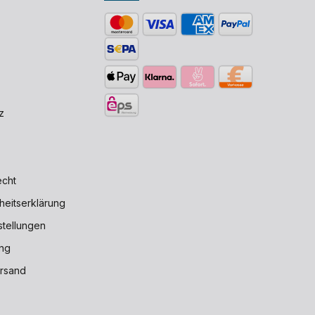
z
echt
iheitserklärung
stellungen
ng
rsand