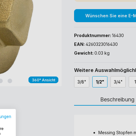
Wünschen Sie eine E-Ma
Produktnummer:
16430
EAN:
4260323016430
Gewicht:
0.03 kg
Weitere Auswahlmöglichk
360° Ansicht
3/8"
1/2"
3/4"
Beschreibung
ungen
re
Messing Stopfen m
n