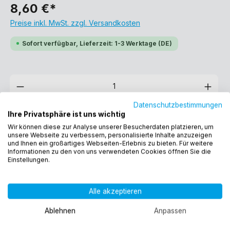
8,60 €*
Preise inkl. MwSt. zzgl. Versandkosten
Sofort verfügbar, Lieferzeit: 1-3 Werktage (DE)
Datenschutzbestimmungen
Ihre Privatsphäre ist uns wichtig
In den Warenkorb
Wir können diese zur Analyse unserer Besucherdaten platzieren, um
unsere Webseite zu verbessern, personalisierte Inhalte anzuzeigen
und Ihnen ein großartiges Webseiten-Erlebnis zu bieten. Für weitere
Informationen zu den von uns verwendeten Cookies öffnen Sie die
Produktnummer:
12432
Einstellungen.
EAN:
4260323012432
Gewicht:
0.237 kg
Alle akzeptieren
Ablehnen
Anpassen
Weitere Auswahlmöglichkeiten: