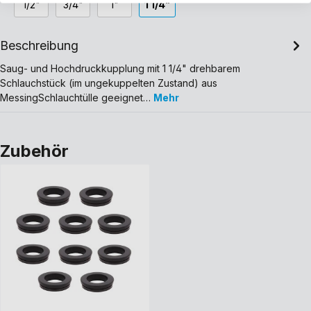
1/2"
3/4"
1"
1 1/4"
Beschreibung
Saug- und Hochdruckkupplung mit 1 1/4" drehbarem
Schlauchstück (im ungekuppelten Zustand) aus
MessingSchlauchtülle geeignet…
Mehr
Zubehör