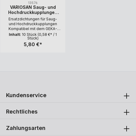
13576
VARIOSAN Saug- und
Hochdruckkupplungen
Ersatzdichtung 13576, 10
Ersatzdichtungen für Saug-
Stück, Gummi, schwarz,
und Hochdruckkupplungen
System Geka
Kompatibel mit dem GEKA-
System Menge: 10 Stück
Inhalt:
10 Stück
(0,58 €* / 1
Stück)
5,80 €*
Kundenservice
Rechtliches
Zahlungsarten